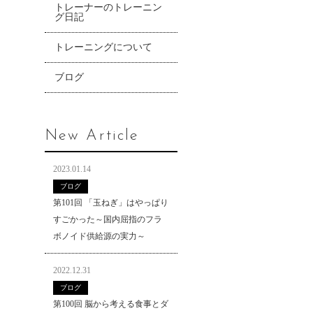
トレーナーのトレーニン
グ日記
トレーニングについて
ブログ
New Article
2023.01.14
ブログ
第101回 「玉ねぎ」はやっぱり
すごかった～国内屈指のフラ
ボノイド供給源の実力～
2022.12.31
ブログ
第100回 脳から考える食事とダ