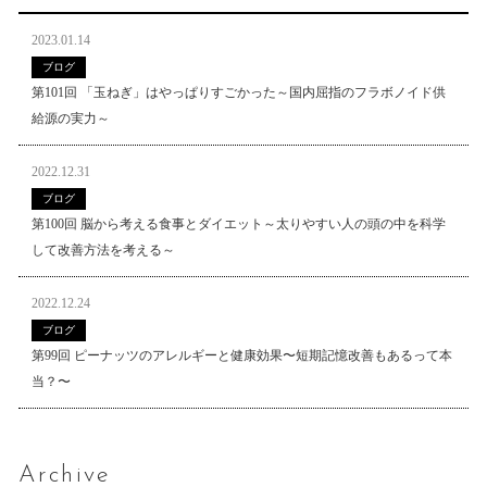
2023.01.14
ブログ
第101回 「玉ねぎ」はやっぱりすごかった～国内屈指のフラボノイド供
給源の実力～
2022.12.31
ブログ
第100回 脳から考える食事とダイエット～太りやすい人の頭の中を科学
して改善方法を考える～
2022.12.24
ブログ
第99回 ピーナッツのアレルギーと健康効果〜短期記憶改善もあるって本
当？〜
Archive