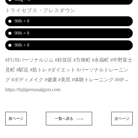
トライセプス・プレスダウン
90lb × 8
90lb × 8
90lb × 8
#FUJIIパーソナルジム #杉並区 #方南町 #永福町 #中野富士
見町 #駅近 #筋トレ #ダイエット #パーソナルトレーニン
グ #ボディメイク #健康 #美尻 #体験トレーニング #HP→
https://fujiipersonalgym.com
前ページ
一覧へ戻る
次ページ