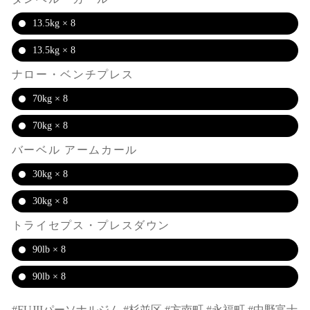
13.5kg × 8
13.5kg × 8
ナロー・ベンチプレス
70kg × 8
70kg × 8
バーベル アームカール
30kg × 8
30kg × 8
トライセプス・プレスダウン
90lb × 8
90lb × 8
#FUJIIパーソナルジム #杉並区 #方南町 #永福町 #中野富士