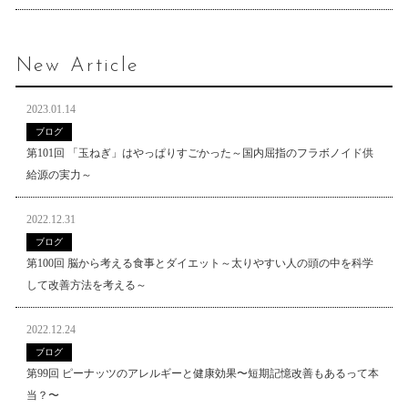
New Article
2023.01.14
ブログ
第101回 「玉ねぎ」はやっぱりすごかった～国内屈指のフラボノイド供
給源の実力～
2022.12.31
ブログ
第100回 脳から考える食事とダイエット～太りやすい人の頭の中を科学
して改善方法を考える～
2022.12.24
ブログ
第99回 ピーナッツのアレルギーと健康効果〜短期記憶改善もあるって本
当？〜