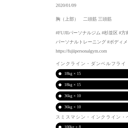
2020/01/09
胸（上部） 二頭筋 三頭筋
#FUJIIパーソナルジム #杉並区 #
パーソナルトレーニング #ボディメイ
https://fujiipersonalgym.com
インクライン・ダンベルフライ
18kg × 15
18kg × 15
36kg × 10
36kg × 10
スミスマシン・インクライン・
100kg × 8