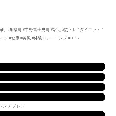
方南町 #永福町 #中野富士見町 #駅近 #筋トレ #ダイエット #
ク #健康 #美尻 #体験トレーニング #HP→
ベンチプレス