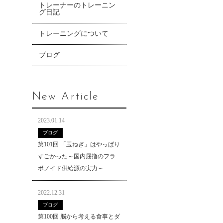
トレーナーのトレーニン
グ日記
トレーニングについて
ブログ
New Article
2023.01.14
ブログ
第101回 「玉ねぎ」はやっぱり
すごかった～国内屈指のフラ
ボノイド供給源の実力～
2022.12.31
ブログ
第100回 脳から考える食事とダ