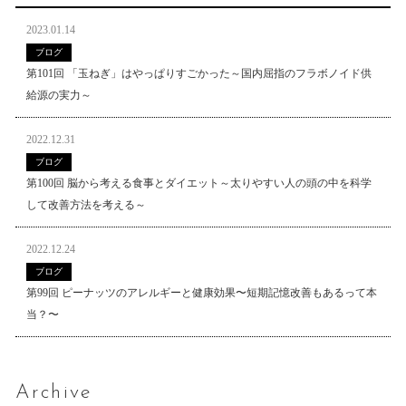
2023.01.14
ブログ
第101回 「玉ねぎ」はやっぱりすごかった～国内屈指のフラボノイド供
給源の実力～
2022.12.31
ブログ
第100回 脳から考える食事とダイエット～太りやすい人の頭の中を科学
して改善方法を考える～
2022.12.24
ブログ
第99回 ピーナッツのアレルギーと健康効果〜短期記憶改善もあるって本
当？〜
Archive