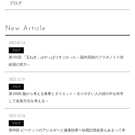
ブログ
New Article
2023.01.14
ブログ
第101回 「玉ねぎ」はやっぱりすごかった～国内屈指のフラボノイド供
給源の実力～
2022.12.31
ブログ
第100回 脳から考える食事とダイエット～太りやすい人の頭の中を科学
して改善方法を考える～
2022.12.24
ブログ
第99回 ピーナッツのアレルギーと健康効果〜短期記憶改善もあるって本