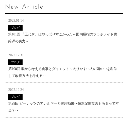
New Article
2023.01.14
ブログ
第101回 「玉ねぎ」はやっぱりすごかった～国内屈指のフラボノイド供
給源の実力～
2022.12.31
ブログ
第100回 脳から考える食事とダイエット～太りやすい人の頭の中を科学
して改善方法を考える～
2022.12.24
ブログ
第99回 ピーナッツのアレルギーと健康効果〜短期記憶改善もあるって本
当？〜