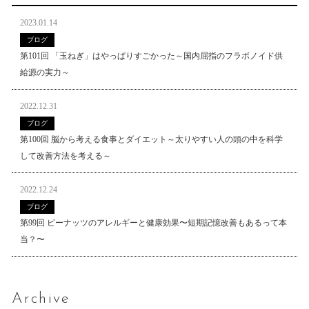
2023.01.14
ブログ
第101回 「玉ねぎ」はやっぱりすごかった～国内屈指のフラボノイド供
給源の実力～
2022.12.31
ブログ
第100回 脳から考える食事とダイエット～太りやすい人の頭の中を科学
して改善方法を考える～
2022.12.24
ブログ
第99回 ピーナッツのアレルギーと健康効果〜短期記憶改善もあるって本
当？〜
Archive