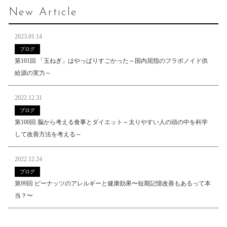
New Article
2023.01.14
ブログ
第101回 「玉ねぎ」はやっぱりすごかった～国内屈指のフラボノイド供
給源の実力～
2022.12.31
ブログ
第100回 脳から考える食事とダイエット～太りやすい人の頭の中を科学
して改善方法を考える～
2022.12.24
ブログ
第99回 ピーナッツのアレルギーと健康効果〜短期記憶改善もあるって本
当？〜