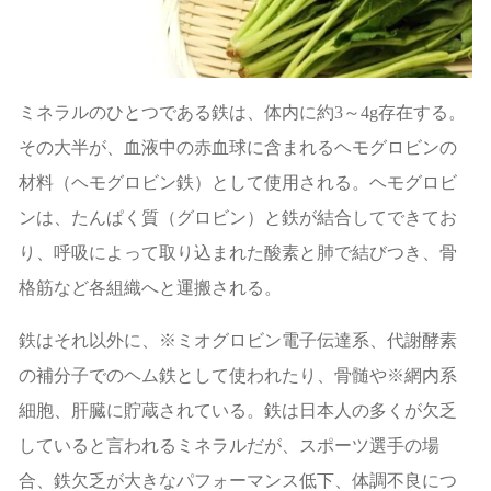
ミネラルのひとつである鉄は、体内に約
3
～
4g
存在する。
その大半が、血液中の赤血球に含まれるヘモグロビンの
材料（ヘモグロビン鉄）として使用される。ヘモグロビ
ンは、たんぱく質（グロビン）と鉄が結合してできてお
り、呼吸によって取り込まれた酸素と肺で結びつき、骨
格筋など各組織へと運搬される。
鉄はそれ以外に、※ミオグロビン電子伝達系、代謝酵素
の補分子でのヘム鉄として使われたり、骨髄や※網内系
細胞、肝臓に貯蔵されている。鉄は日本人の多くが欠乏
していると言われるミネラルだが、スポーツ選手の場
合、鉄欠乏が大きなパフォーマンス低下、体調不良につ