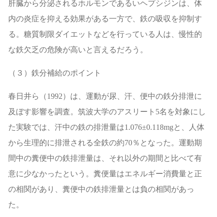
肝臓から分泌されるホルモンであるいヘプシジンは、体
内の炎症を抑える効果がある一方で、鉄の吸収を抑制す
る。糖質制限ダイエットなどを行っている人は、慢性的
な鉄欠乏の危険が高いと言えるだろう。
（３）鉄分補給のポイント
春日井ら（
1992
）は、運動が尿、汗、便中の鉄分排泄に
及ぼす影響を調査。筑波大学のアスリート
5
名を対象にし
た実験では、汗中の鉄の排泄量は
1.076±0.118mg
と、人体
から生理的に排泄される全鉄の約
70
％となった。運動期
間中の糞便中の鉄排泄量は、それ以外の期間と比べて有
意に少なかったという。糞便量はエネルギー消費量と正
の相関があり、糞便中の鉄排泄量とは負の相関があっ
た。