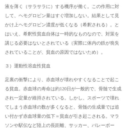
液を薄く（サラサラに）する機序が働く。この作用に対
して、ヘモグロビン量はすぐ増加しない。結果として見
かけ上ヘモグロビン濃度が低くなる（希釈される）。と
はいえ、希釈性貧血自体は一時的なものなので、対策を
講じる必要はないとされている（実際に体内の鉄が喪失
されていることが、貧血の原因ではないため）。
３）運動性溶血性貧血
足裏の衝撃により、赤血球が壊れやすくなることで起こ
る貧血。赤血球の寿命は約
120
日が一般的で、骨髄で生成
され一定量が維持されている。しかし、スポーツで壊れ
てしまう赤血球の数が多くなると、骨髄の生成量では追
い付かず赤血球量の低下＝貧血が引き起こされる。マラ
ソンや駅伝など陸上の長距離、サッカー、バレーボー