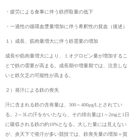
・疲労による食事に伴う鉄摂取量の低下
・一過性の循環血漿量増加に伴う希釈性の貧血（後述）
１）成長、筋肉量増大に伴う鉄需要の増加
成長や筋肉量増大により、ミオグロビン量が増加するこ
とで鉄の需要が高まる。成長期や増量期では、注意しな
いと鉄欠乏の可能性が高まる。
２）発汗による鉄の喪失
汗に含まれる鉄の含有量は、
300
～
400μg/L
とされてい
る。
2
～
3L
の汗をかいたなら、その排出量は
1
～
2mg
と
1
日
に吸収される鉄の約
10%
となる。大した量には見えない
が、炎天下で発汗が多い競技では、鉄喪失量の増加＝貧