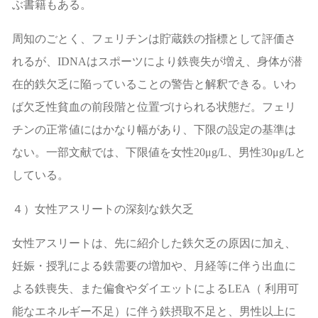
ぶ書籍もある。
周知のごとく、フェリチンは貯蔵鉄の指標として評価さ
れるが、
IDNA
はスポーツにより鉄喪失が増え、身体が潜
在的鉄欠乏に陥っていることの警告と解釈できる。いわ
ば欠乏性貧血の前段階と位置づけられる状態だ。フェリ
チンの正常値にはかなり幅があり、下限の設定の基準は
ない。一部文献では、下限値を女性
20μg/L
、男性
30μg/L
と
している。
４）女性アスリートの深刻な鉄欠乏
女性アスリートは、先に紹介した鉄欠乏の原因に加え、
妊娠・授乳による鉄需要の増加や、月経等に伴う出血に
よる鉄喪失、また偏食やダイエットによる
LEA
（
利用可
能なエネルギー不足）に伴う鉄摂取不足と、男性以上に