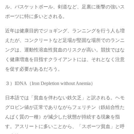
ル、バスケットボール、剣道など、足裏に衝撃の強いス
ポーツに特に多いとされる。
近年は健康目的でジョギング、ランニングを行う人も増
えたが、コンクリートなど足場が堅固な場所でのランニ
ングは、運動性溶血性貧血のリスクが高い。競技ではな
く健康増進を目指すクライアントには、それとなく注意
を促す必要があるだろう。
３）
IDNA
（
Iron Depletion without Anemia
）
日本語では「貧血を伴わない鉄欠乏」と訳される。ヘモ
グロビン値が正常でありながらフェリチン（鉄結合性た
んぱく質の一種）が減少した状態が持続する現象を指
す。アスリートに多いことから、「スポーツ貧血」と呼