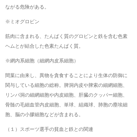
ながる危険がある。
※ミオグロビン
筋肉に含まれる、たんぱく質のグロビンと鉄を含む色素
ヘムとが結合した色素たんぱく質。
※網内系細胞（細網内皮系細胞）
間葉に由来し、異物を貪食することにより生体の防御に
関与している細胞の総称。脾洞内皮や脾索の細網細胞、
リンパ洞の細網細胞や内皮細胞、肝臓のクッパー細胞、
骨髄の毛細血管内皮細胞、単球、組織球、肺胞の塵埃細
胞、脳の小膠細胞などが含まれる。
（１）スポーツ選手の貧血と鉄との関連