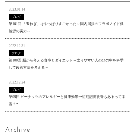
2023.01.14
ブログ
第101回 「玉ねぎ」はやっぱりすごかった～国内屈指のフラボノイド供
給源の実力～
2022.12.31
ブログ
第100回 脳から考える食事とダイエット～太りやすい人の頭の中を科学
して改善方法を考える～
2022.12.24
ブログ
第99回 ピーナッツのアレルギーと健康効果〜短期記憶改善もあるって本
当？〜
Archive