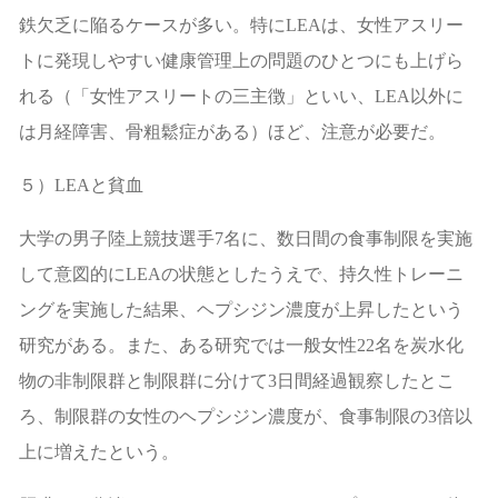
鉄欠乏に陥るケースが多い。特に
LEA
は、女性アスリー
トに発現しやすい健康管理上の問題のひとつにも上げら
れる（「女性アスリートの三主徴」といい、
LEA
以外に
は月経障害、骨粗鬆症がある）ほど、注意が必要だ。
５）
LEA
と貧血
大学の男子陸上競技選手
7
名に、数日間の食事制限を実施
して意図的に
LEA
の状態としたうえで、持久性トレーニ
ングを実施した結果、ヘプシジン濃度が上昇したという
研究がある。また、ある研究では一般女性
22
名を炭水化
物の非制限群と制限群に分けて
3
日間経過観察したとこ
ろ、制限群の女性のヘプシジン濃度が、食事制限の
3
倍以
上に増えたという。