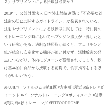
２）サプリメントによる摂取は必要か？
2019
年、公益財団法人
日本陸上競技連盟は「不必要な鉄
注射の防止に関するガイドライン」が発表されている。
注射やサプリメントによる鉄摂取に関しては、特に持久
性トレーニング時においてヘプシジン濃度が上昇したと
いう研究がある。過剰な鉄摂取が続くと、フェリチンと
鉄が結合し安定化する機序が追い付かず、活性酸素の発
生につながり、体内にダメージが蓄積されてしまう。鉄
は基本的に食品から摂取する前提で、食事指導をするほ
うがいいだろう。
#FUJII
パーソナルジム
#
杉並区
#
方南町
#
駅近
#
筋トレ
#
ダ
イエット
#
パーソナルトレーニング
#
ボディメイク
#
健康
#
美尻
#
体験トレーニング
#FITFOODHOME