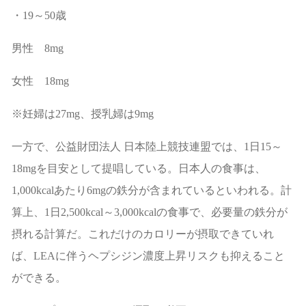
・
19
～
50
歳
男性
8mg
女性
18mg
※
妊婦は
27mg
、授乳婦は
9mg
一方で、公益財団法人
日本陸上競技連盟では、
1
日
15
～
18mg
を目安として提唱している。日本人の食事は、
1,000kcal
あたり
6mg
の鉄分が含まれているといわれる。計
算上、
1
日
2,500kcal
～
3,000kcal
の食事で、必要量の鉄分が
摂れる計算だ。これだけのカロリーが摂取できていれ
ば、
LEA
に伴うヘプシジン濃度上昇リスクも抑えること
ができる。