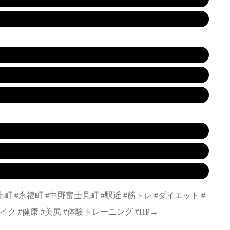
方南町 #永福町 #中野富士見町 #駅近 #筋トレ #ダイエット #
ク #健康 #美尻 #体験トレーニング #HP→