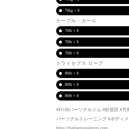
70kg × 8
ケーブル・カール
70lb × 8
70lb × 8
70lb × 8
トライセプス ロープ
80lb × 8
80lb × 8
80lb × 8
#FUJIIパーソナルジム #杉並区 #
パーソナルトレーニング #ボディメイ
https://fujiipersonalgym.com