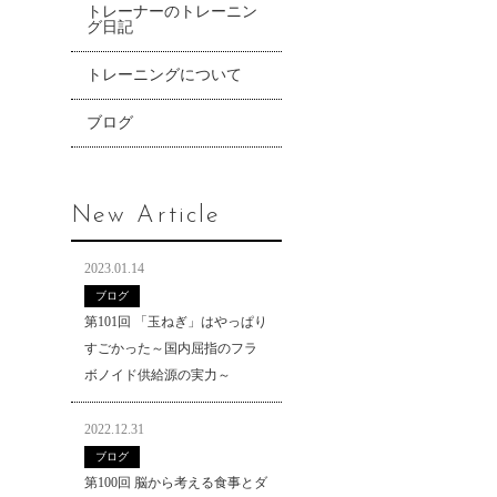
トレーナーのトレーニン
グ日記
トレーニングについて
ブログ
New Article
2023.01.14
ブログ
第101回 「玉ねぎ」はやっぱり
すごかった～国内屈指のフラ
ボノイド供給源の実力～
2022.12.31
ブログ
第100回 脳から考える食事とダ